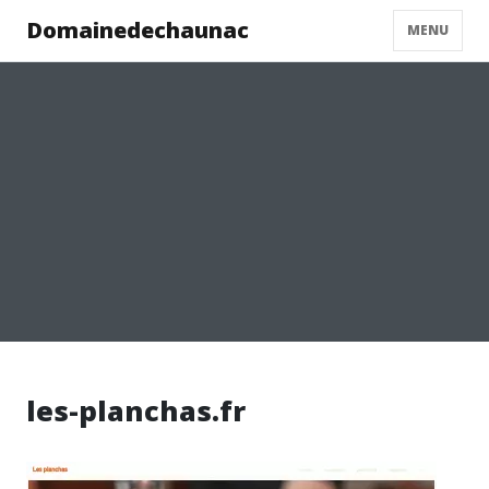
Domainedechaunac
MENU
les-planchas.fr